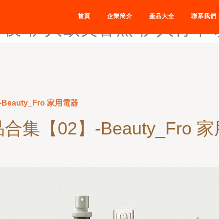
伊人六月天-伊人伦理资源-伊
首頁
企業簡介
產品大全
聯系我們
午夜-伊人欧美香蕉-伊人青草
eauty_Fro 家用電器
合集【02】-Beauty_Fro 