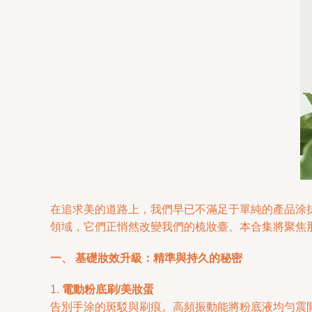
在追求美的道路上，我們早已不滿足于單純的產品涂抹。科
領域，它們正悄然改變我們的梳妝臺。本合集將聚焦那
一、 基礎妝效升級：精準與持久的秘密
1.
電動粉底刷/美妝蛋
告別手涂的斑駁與刷痕。高頻振動能將粉底液均勻震