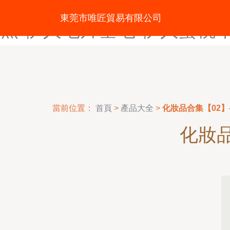
伊人狼友网-伊人狼友影视-
東莞市唯匠貿易有限公司
蕉-伊人毛片基地-伊人蜜桃
當前位置：
首頁
>
產品大全
>
化妝品合集【02】-B
化妝品