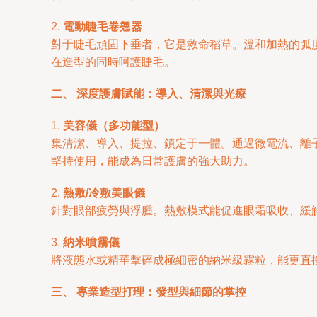
2.
電動睫毛卷翹器
對于睫毛頑固下垂者，它是救命稻草。溫和加熱的弧
在造型的同時呵護睫毛。
二、 深度護膚賦能：導入、清潔與光療
1.
美容儀（多功能型）
集清潔、導入、提拉、鎮定于一體。通過微電流、離
堅持使用，能成為日常護膚的強大助力。
2.
熱敷/冷敷美眼儀
針對眼部疲勞與浮腫。熱敷模式能促進眼霜吸收、緩
3.
納米噴霧儀
將液態水或精華擊碎成極細密的納米級霧粒，能更直
三、 專業造型打理：發型與細節的掌控