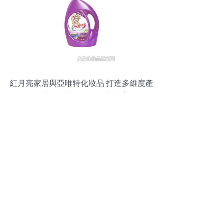
紅月亮家居與亞唯特化妝品 打造多維度產
品生態的家用電器煥新方案