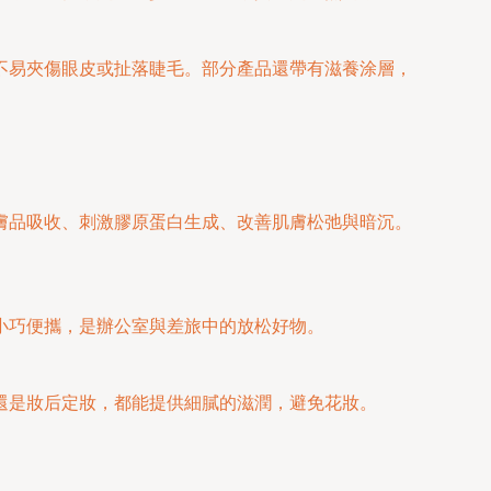
不易夾傷眼皮或扯落睫毛。部分產品還帶有滋養涂層，
膚品吸收、刺激膠原蛋白生成、改善肌膚松弛與暗沉。
小巧便攜，是辦公室與差旅中的放松好物。
還是妝后定妝，都能提供細膩的滋潤，避免花妝。