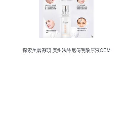
探索美麗源頭 廣州法詩尼傳明酸原液OEM
代加工工廠的專業之道