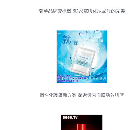
奢華品牌套樣機 3D家電與化妝品瓶的完美
跨界
個性化護膚新方案 探索優秀面膜功效與智
能技術延伸價值