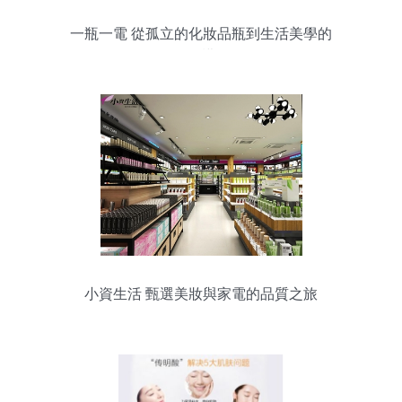
一瓶一電 從孤立的化妝品瓶到生活美學的
解構
小資生活 甄選美妝與家電的品質之旅