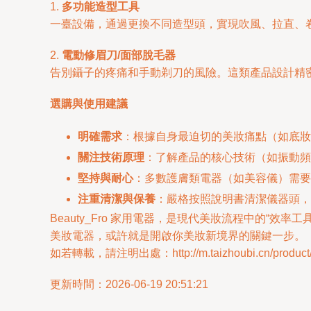
1.
多功能造型工具
一臺設備，通過更換不同造型頭，實現吹風、拉直、
2.
電動修眉刀/面部脫毛器
告別鑷子的疼痛和手動剃刀的風險。這類產品設計精
選購與使用建議
明確需求
：根據自身最迫切的美妝痛點（如底妝
關注技術原理
：了解產品的核心技術（如振動頻
堅持與耐心
：多數護膚類電器（如美容儀）需要
注重清潔與保養
：嚴格按照說明書清潔儀器頭，
Beauty_Fro 家用電器，是現代美妝流程中的“
美妝電器，或許就是開啟你美妝新境界的關鍵一步。
如若轉載，請注明出處：http://m.taizhoubi.cn/product/
更新時間：2026-06-19 20:51:21