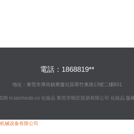
電話：1868819**
地址：東莞市厚街鎮寮廈社區翠竹東路13號二樓B01
2026
m.taizhoubi.cn
化妝品
東莞市唯匠貿易有限公司
化妝品
版
机械设备有限公司